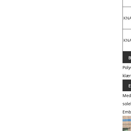
KN
KN
B
Poly
klær
E
Med 
sole
Emba