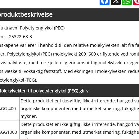
produktbeskrivelse
uktnavn: Polyetylenglykol (PEG)
nr.: 25322-68-3
skapene varierer i henhold til den relative molekylvekten, alt fra far
fer. Polyetylenglykol (PEG) molekylvekt 200~600 er flytende ved ro
vis halvfaste; med forskjellen i gjennomsnittlig molekylvekt er egen
øs væske til voksaktig faststoff. Med økningen i molekylvekten red
etylenglykol (PEG).
olekylvekten til polyetylenglykol (PEG) gir vi
Dette produktet er ikke-giftig, ikke-irriterende, har god
AGG
400
organiske komponenter, med utmerket smøring, fuktighets
mykner.
Dette produktet er ikke-giftig, ikke-irriterende, har god
AGG
1000
organiske komponenter, med utmerket smøring, fuktighets