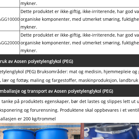
mykner.
Dette produktet er ikke-giftig, ikke-irriterende, har god
AGG
10000
organiske komponenter, med utmerket smøring, fuktighets
mykner.
Dette produktet er ikke-giftig, ikke-irriterende, har god
AGG
20000
organiske komponenter, med utmerket smøring, fuktighets
mykner.
ruk av Aosen polyetylenglykol (PEG)
etylenglykol (PEG) Bruksområder: mat og medisin, hjemmepleie og per
, lær og fottøy, maling og fargestoffer, maskinproduksjon, landbruk 
mballasje og transport av Aosen polyetylenglykol (PEG)
tanke på produktets egenskaper, bør det lastes og slippes lett ut un
ksponering og forurensning. Produktene skal oppbevares i et ventiler
llasjen er 200 kg/trommel