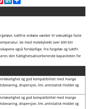
geløse, luktfrie viskøse væsker til voksaktige faste
mtemperatur, de med molekylvekt over 600 blir
skapene også forskjellige. Fra fargeløs og luktfri
useres den fuktighetsabsorberende kapasiteten for
 vannløselighet og god kompatibilitet med mange
bevaring, dispersjon, lim, antistatisk middel og
 vannløselighet og god kompatibilitet med mange
bevaring, dispersjon, lim, antistatisk middel og