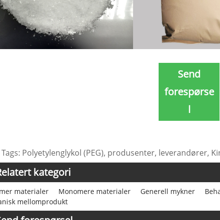
Send
forespørse
l
 Tags: Polyetylenglykol (PEG), produsenter, leverandører, Kin
elatert kategori
mer materialer
Monomere materialer
Generell mykner
Beha
anisk mellomprodukt