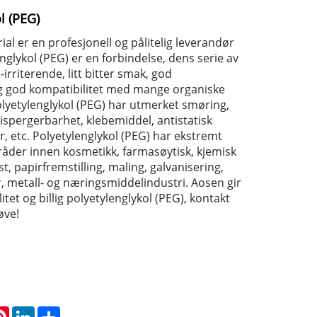
l (PEG)
l er en profesjonell og pålitelig leverandør
nglykol (PEG) er en forbindelse, dens serie av
irriterende, litt bitter smak, god
g god kompatibilitet med mange organiske
yetylenglykol (PEG) har utmerket smøring,
ispergerbarhet, klebemiddel, antistatisk
, etc. Polyetylenglykol (PEG) har ekstremt
åder innen kosmetikk, farmasøytisk, kjemisk
t, papirfremstilling, maling, galvanisering,
, metall- og næringsmiddelindustri. Aosen gir
tet og billig polyetylenglykol (PEG), kontakt
øve!
atsApp
Pinterest
LinkedIn
Share