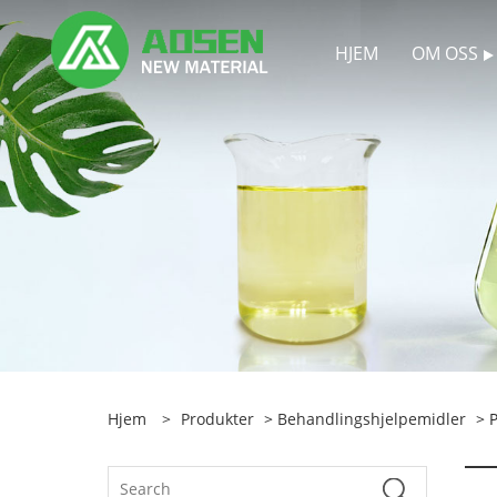
HJEM
OM OSS
Hjem
>
Produkter
>
Behandlingshjelpemidler
> P