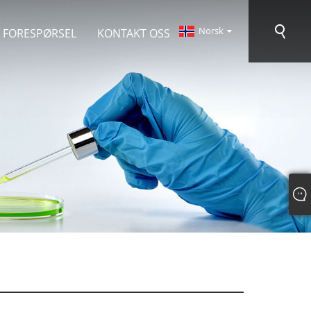
Norsk‎
 FORESPØRSEL
KONTAKT OSS