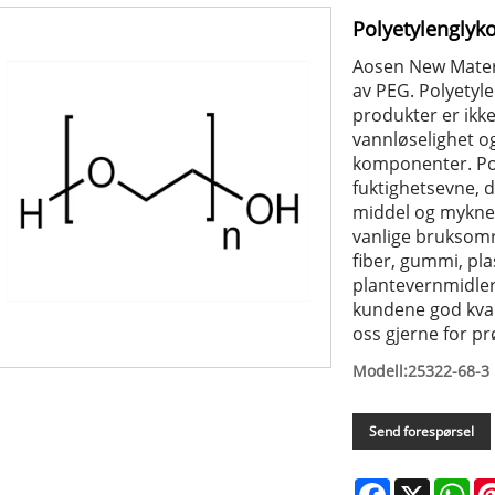
Polyetylenglyko
Aosen New Materia
av PEG. Polyetyle
produkter er ikke-
vannløselighet o
komponenter. Pol
fuktighetsevne, d
middel og mykner
vanlige bruksomr
fiber, gummi, plas
plantevernmidler
kundene god kvali
oss gjerne for pr
Modell:25322-68-3
Send forespørsel
Facebook
X
Wh