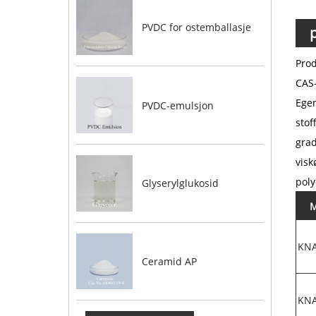
PVDC for ostemballasje
Prod
CAS-
Egen
PVDC-emulsjon
stof
grad
visk
poly
Glyserylglukosid
M
KN
Ceramid AP
KN