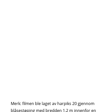
(38 
Oksy
（2
Karb
(23 
Var
Stre
Ulti
Merk: filmen ble laget av harpiks 20 gjennom
blåsestøping med bredden 1,2 m innenfor en