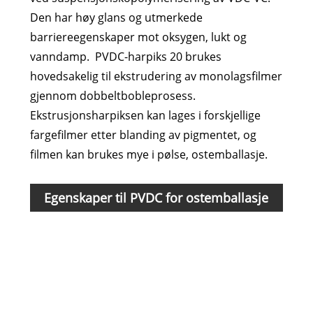
Den har høy glans og utmerkede
barriereegenskaper mot oksygen, lukt og
vanndamp. PVDC-harpiks 20 brukes
hovedsakelig til ekstrudering av monolagsfilmer
gjennom dobbeltbobleprosess.
Ekstrusjonsharpiksen kan lages i forskjellige
fargefilmer etter blanding av pigmentet, og
filmen kan brukes mye i pølse, ostemballasje.
Egenskaper til PVDC for ostemballasje
Pun
Uts
Rela
(1 %