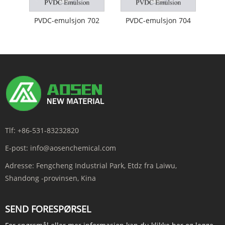
PVDC-emulsjon 702
PVDC-emulsjon 704
Tlf:
+86-531-83232820
E-post:
info@aosenchemical.com
Adresse:
Fengcheng Industrial Park, Etdz fra Laiwu,
Shandong -provinsen, Kina
SEND FORESPØRSEL