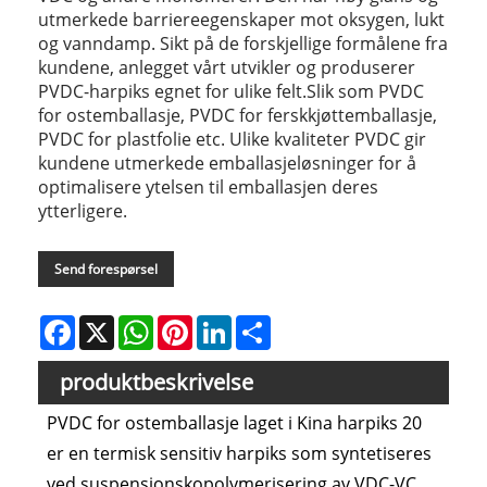
utmerkede barriereegenskaper mot oksygen, lukt
og vanndamp. Sikt på de forskjellige formålene fra
kundene, anlegget vårt utvikler og produserer
PVDC-harpiks egnet for ulike felt.Slik som PVDC
for ostemballasje, PVDC for ferskkjøttemballasje,
PVDC for plastfolie etc. Ulike kvaliteter PVDC gir
kundene utmerkede emballasjeløsninger for å
optimalisere ytelsen til emballasjen deres
ytterligere.
Send forespørsel
Facebook
X
WhatsApp
Pinterest
LinkedIn
Share
produktbeskrivelse
PVDC for ostemballasje laget i Kina harpiks 20
er en termisk sensitiv harpiks som syntetiseres
ved suspensjonskopolymerisering av VDC-VC.