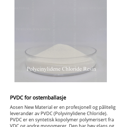
PVDC for ostemballasje
Aosen New Material er en profesjonell og pålitelig
leverandør av PVDC (Polyvinylidene Chloride).
PVDC er en syntetisk kopolymer polymerisert fra
VDC og andre monomerer. Den har høy glans og