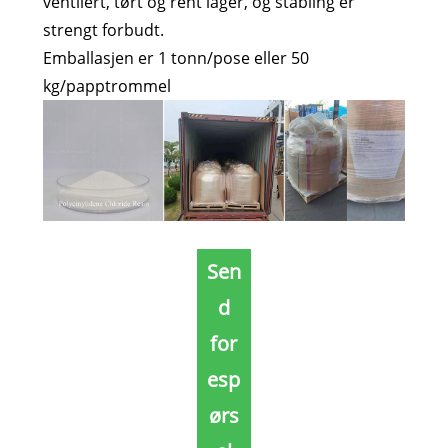
ventilert, tørt og rent lager, og stabling er
strengt forbudt.
Emballasjen er 1 tonn/pose eller 50
kg/papptrommel
Sen
d
for
esp
ørs