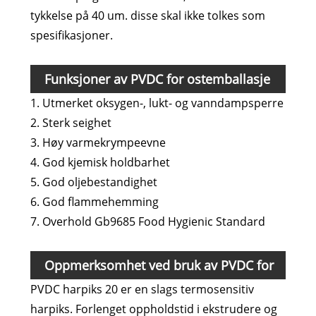
tykkelse på 40 um. disse skal ikke tolkes som
spesifikasjoner.
Funksjoner av PVDC for ostemballasje
1. Utmerket oksygen-, lukt- og vanndampsperre
2. Sterk seighet
3. Høy varmekrympeevne
4. God kjemisk holdbarhet
5. God oljebestandighet
6. God flammehemming
7. Overhold Gb9685 Food Hygienic Standard
Oppmerksomhet ved bruk av PVDC for
PVDC harpiks 20 er en slags termosensitiv
ostemballasje
harpiks. Forlenget oppholdstid i ekstrudere og